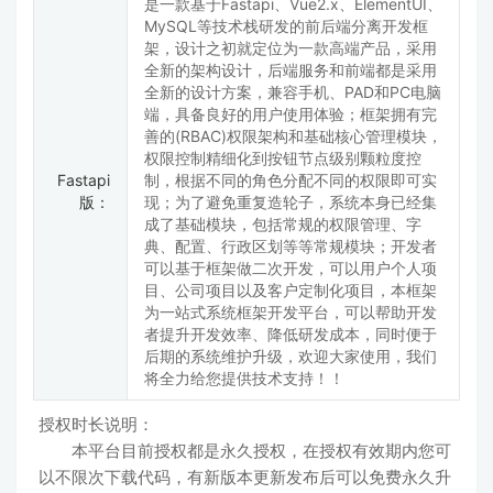
是一款基于Fastapi、Vue2.x、ElementUI、
MySQL等技术栈研发的前后端分离开发框
架，设计之初就定位为一款高端产品，采用
全新的架构设计，后端服务和前端都是采用
全新的设计方案，兼容手机、PAD和PC电脑
端，具备良好的用户使用体验；框架拥有完
善的(RBAC)权限架构和基础核心管理模块，
权限控制精细化到按钮节点级别颗粒度控
Fastapi
制，根据不同的角色分配不同的权限即可实
版：
现；为了避免重复造轮子，系统本身已经集
成了基础模块，包括常规的权限管理、字
典、配置、行政区划等等常规模块；开发者
可以基于框架做二次开发，可以用户个人项
目、公司项目以及客户定制化项目，本框架
为一站式系统框架开发平台，可以帮助开发
者提升开发效率、降低研发成本，同时便于
后期的系统维护升级，欢迎大家使用，我们
将全力给您提供技术支持！！
授权时长说明：
本平台目前授权都是永久授权，在授权有效期内您可
以不限次下载代码，有新版本更新发布后可以免费永久升